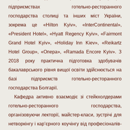
підприємствах готельно-ресторанного
господарства столиці та інших міст України,
зокрема це «Hilton Kyiv», «InterContinental»,
«President Hotel», «Hyatt Regency Kyiv», «Fairmont
Grand Hotel Kyiv», «Holiday Inn Kiev», «Reikartz
Hotel Group», «Опера», «Ramada Encore Kyiv». З
2018 року практична підготовка здобувачів
бакалаврського рівня вищої освіти здійснюється на
базі підприємств готельно-ресторанного
господарства Болгарії.
Кафедра активно взаємодіє зі стейкхолдерами
готельно-ресторанного господарства,
організовуючи лекторії, майстер-класи, зустрічі для
нетворкінгу і кар’єрного коучінгу від професіоналів-